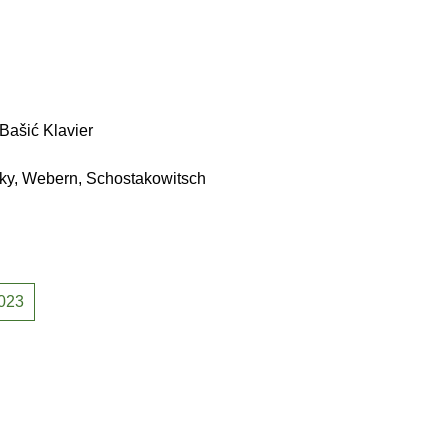
Bašić Klavier
ky, Webern, Schostakowitsch
023